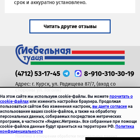
срок и аккуратно установлено.
Читать другие отзывы
(4712) 53-17-45
8-910-310-30-19
Адрес:
г. Курск, ул. Радищева 87/7,
(вход со
стороны ул. Гоголя)
На этом сайте мы используем cookie-файлы. Вы можете
прочитать о
E-mail:
spomogaev@mail.ru
cookie-файлах
или изменить настройки браузера. Продолжая
пн-пт 10:00-18:00
пользоваться сайтом без изменения настроек,
вы даете согласие
на
сб 10:00-16:00
использование ваших cookie-файлов, а также на обработку
вс-выходной
персональных данных, собираемых посредством метрических
программ, в частности «Яндекс.Метрика». Все собранные при помощи
cookie-файлов данные будут храниться на территории РФ.
Политика
конфиденциальности
© 2015-
2026
Политика в отношении обработки персональных данных